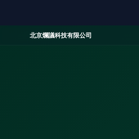
北京爛議科技有限公司